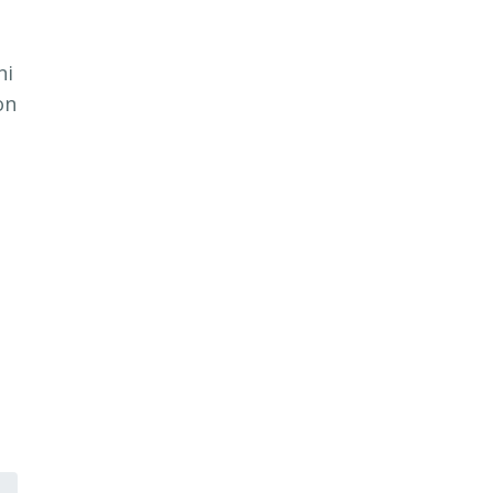
ni
on