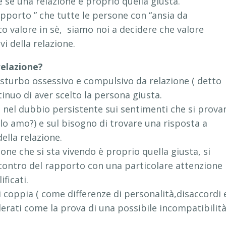
e se una relazione è proprio quella giusta.
apporto ” che tutte le persone con “ansia da
o valore in sè, siamo noi a decidere che valore
tivi della relazione.
relazione?
isturbo ossessivo e compulsivo da relazione ( detto
inuo di aver scelto la persona giusta.
te nel dubbio persistente sui sentimenti che si prova
 lo amo?) e sul bisogno di trovare una risposta a
ella relazione.
zione che si sta vivendo è proprio quella giusta, si
contro del rapporto con una particolare attenzione
ficati.
i coppia ( come differenze di personalità,disaccordi 
derati come la prova di una possibile incompatibilit