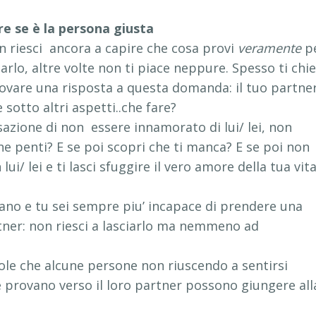
e se è la persona giusta
 riesci ancora a capire che cosa provi
veramente
p
arlo, altre volte non ti piace neppure. Spesso ti chie
trovare una risposta a questa domanda: il tuo partne
sotto altri aspetti..che fare?
sazione di non essere innamorato di lui/ lei, non
te ne penti? E se poi scopri che ti manca? E se poi non
lui/ lei e ti lasci sfuggire il vero amore della tua vit
no e tu sei sempre piu’ incapace di prendere una
rtner: non riesci a lasciarlo ma nemmeno ad
le che alcune persone non riuscendo a sentirsi
provano verso il loro partner possono giungere all