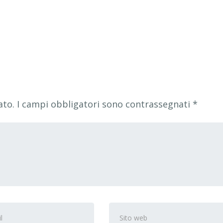
ato.
I campi obbligatori sono contrassegnati
*
zzo
Sito