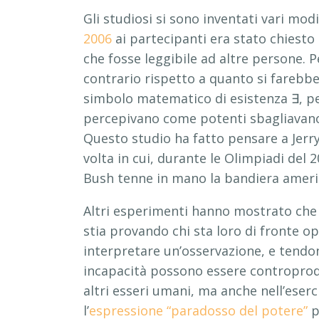
Gli studiosi si sono inventati vari mod
2006
ai partecipanti era stato chiesto 
che fosse leggibile ad altre persone. P
contrario rispetto a quanto si farebbe
simbolo matematico di esistenza ∃, per
percepivano come potenti sbagliavano a 
Questo studio ha fatto pensare a Jerry 
volta in cui, durante le Olimpiadi del 2
Bush tenne in mano la bandiera americ
Altri esperimenti hanno mostrato che
stia provando chi sta loro di fronte 
interpretare un’osservazione, e tendon
incapacità possono essere controprodu
altri esseri umani, ma anche nell’eser
l’
espressione “paradosso del potere”
p