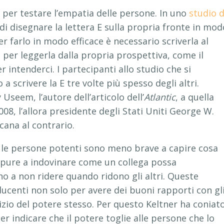
i per testare l’empatia delle persone. In uno
studio d
di disegnare la lettera E sulla propria fronte in mod
er farlo in modo efficace è necessario scriverla al
 per leggerla dalla propria prospettiva, come il
 intenderci. I partecipanti allo studio che si
scrivere la E tre volte più spesso degli altri.
Useem, l’autore dell’articolo dell’
Atlantic
, a quella
008, l’allora presidente degli Stati Uniti George W.
ana al contrario.
 le persone potenti sono meno brave a capire cosa
oppure a indovinare come un collega possa
o a non ridere quando ridono gli altri. Queste
centi non solo per avere dei buoni rapporti con gl
cizio del potere stesso. Per questo Keltner ha coniat
er indicare che il potere toglie alle persone che lo