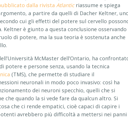
pubblicato dalla rivista
Atlantic
riassume e spiega
l’argomento, a partire da quelli di Dacher Keltner, un
secondo cui gli effetti del potere sul cervello posson
ta. Keltner è giunto a questa conclusione osservando 
uolo di potere, ma la sua teoria è sostenuta anche
llo.
ell’Università McMaster dell’Ontario, ha confrontato
di potere e persone senza, usando la tecnica
nica
(TMS), che permette di studiare il
nessioni neuronali in modo poco invasivo: così ha
nzionamento dei neuroni specchio, quelli che si
e che quando la si vede fare da qualcun altro. Si
osa che ci rende empatici, cioè capaci di capire i
potenti avrebbero più difficoltà a mettersi nei panni