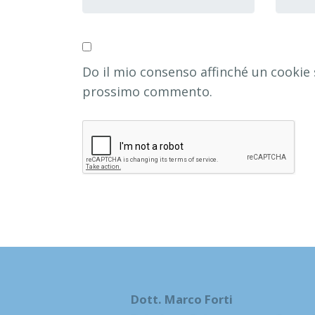
e
e-
cognome
*
mail
*
Do il mio consenso affinché un cookie s
prossimo commento.
Dott. Marco Forti