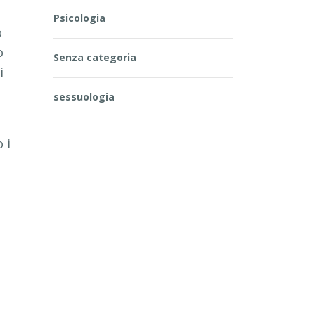
Psicologia
o
o
Senza categoria
i
sessuologia
 i