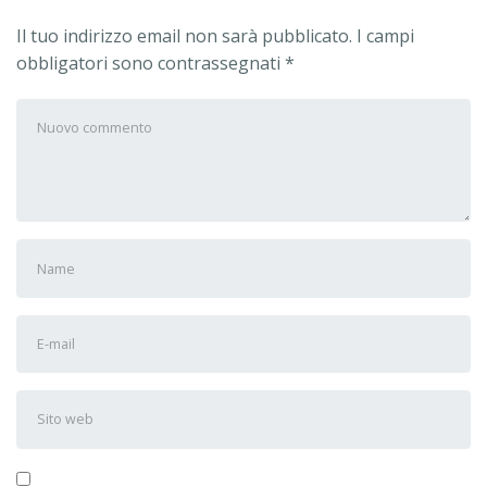
Il tuo indirizzo email non sarà pubblicato.
I campi
obbligatori sono contrassegnati
*
Il
tuo
commento
*
Nome
e
cognome
*
Indirizzo
e-
mail
*
Sito
web