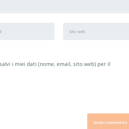
zzo
Sito
web
alvi i miei dati (nome, email, sito web) per il