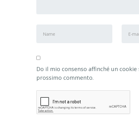
Nome
Indiri
e
e-
cognome
*
mail
*
Do il mio consenso affinché un cookie s
prossimo commento.