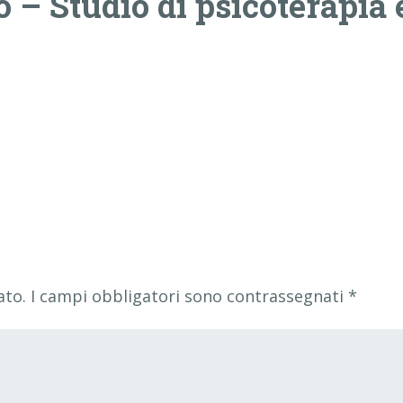
 – Studio di psicoterapia 
ato.
I campi obbligatori sono contrassegnati
*