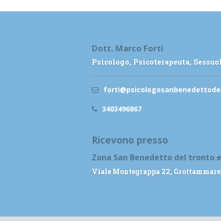
Dott. Marco Forti
Psicologo, Psicoterapeuta, Sessu
forti@psicologosanbenedettodel
3403496867
Ricevono presso
Zona San Benedetto del tronto
Viale Montegrappa 22, Grottammare