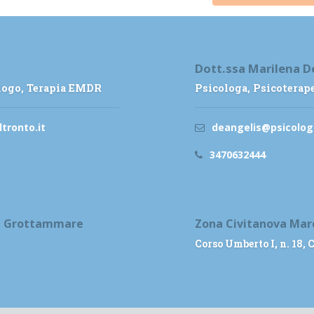
Dott.ssa Marilena D
ologo, Terapia EMDR
Psicologa, Psicoterap
tronto.it
deangelis@psicolog
3470632444
 e Grottammare
Zona Civitanova Mar
Corso Umberto I, n. 18,