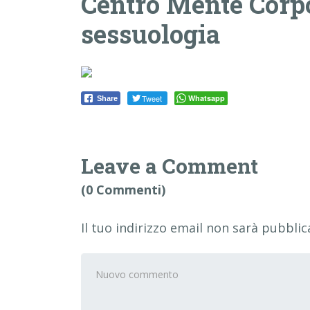
Centro Mente Corpo
sessuologia
Tweet
Whatsapp
Share
Leave a Comment
(0 Commenti)
Il tuo indirizzo email non sarà pubblic
Il
tuo
commento
*