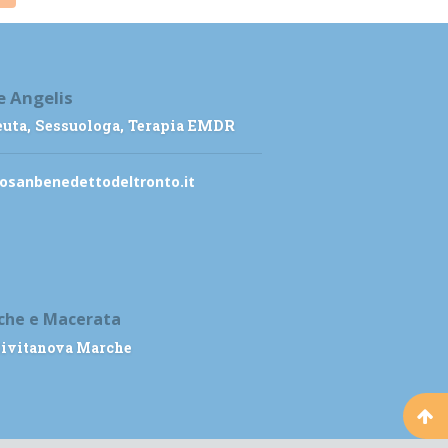
e Angelis
euta, Sessuologa, Terapia EMDR
osanbenedettodeltronto.it
che e Macerata
 Civitanova Marche